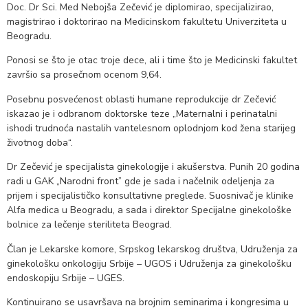
Doc. Dr Sci. Med Nebojša Zečević je diplomirao, specijalizirao,
magistrirao i doktorirao na Medicinskom fakultetu Univerziteta u
Beogradu.
Ponosi se što je otac troje dece, ali i time što je Medicinski fakultet
završio sa prosečnom ocenom 9,64.
Posebnu posvećenost oblasti humane reprodukcije dr Zečević
iskazao je i odbranom doktorske teze „Maternalni i perinatalni
ishodi trudnoća nastalih vantelesnom oplodnjom kod žena starijeg
životnog doba“.
Dr Zečević je specijalista ginekologije i akušerstva. Punih 20 godina
radi u GAK „Narodni front” gde je sada i načelnik odeljenja za
prijem i specijalističko konsultativne preglede. Suosnivač je klinike
Alfa medica u Beogradu, a sada i direktor Specijalne ginekološke
bolnice za lečenje steriliteta Beograd.
Član je Lekarske komore, Srpskog lekarskog društva, Udruženja za
ginekološku onkologiju Srbije – UGOS i Udruženja za ginekološku
endoskopiju Srbije – UGES.
Kontinuirano se usavršava na brojnim seminarima i kongresima u