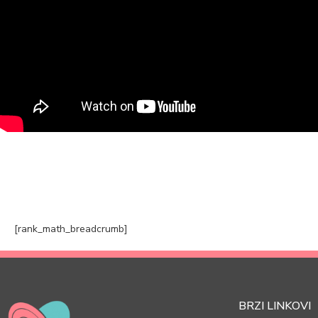
[rank_math_breadcrumb]
BRZI LINKOVI