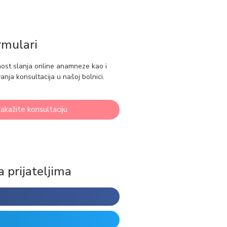
rmulari
nost slanja online anamneze kao i
anja konsultacija u našoj bolnici.
akažite konsultaciju
a prijateljima