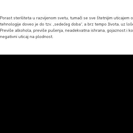
Porast steriliteta u razvijenom svetu, tumači se sve štetnijim uticajem 
tehnologije doveo je do tzv. „sedećeg doba“, a brz tempo života, uz loš
Previše alkohola, previše pušenja, neadekvatna ishrana, gojaznost i k
negativni uticaj na plodnost.