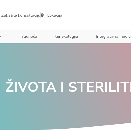
Zakažite konsultaciju
Lokacija
Trudnoća
Ginekologija
Integrativna medic
 ŽIVOTA I STERILI