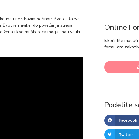
okoline i nezdravim načinom života. Razvoj
e životne navike, do povećanja stresa.
Online Fo
od žena i kod muškaraca mogu imati veliki
Iskoristite moguć
formulara zakaziv
Z
Podelite s
Facebook
Twitter