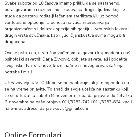
Svake subote od 18 časova imamo priliku da se sastanemo,
porazgovaramo i razmenimo iskustva sa drugim ljudima koji se
trude da postanu roditelji lečenjem steriliteta i/ili uz pomoć
vantelesne oplodnje. U odnosu na vaša interesovanja
organizovaćemo i dolazak specijalnih gostiju – vrhunskih lekara i
drugih vrsta stručnjaka, kao i ljudi čija iskustva svima mogu biti
dragocena.
Ovo je prilika da, u stručno vođenom razgovoru koji moderira naš
psihološki savetnik Darja Živković, dobijete savete, ali i podelite
svoja iskustva, strahove, krize, načine njihovog prevazilaženja,
potrebe i misli.
Učestvovanje u VTO klubu se ne naplaćuje, ali je neophodno da
se na vreme prijavite. To znači da svoje učešće na sastanku koji
će se odražati u subotu 8. novembra treba da prijavite do četvrtka
6. novembra na naše brojeve 011/3282-742 i 011/3282-864, kao i
na e-mail adresu: darjazivkovic@gmail.com
Online Formulari