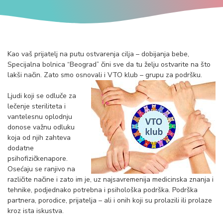
Kao vaš prijatelj na putu ostvarenja cilja – dobijanja bebe,
Specijalna bolnica “Beograd” čini sve da tu želju ostvarite na što
lakši način. Zato smo osnovali i VTO klub – grupu za podršku.
Ljudi koji se odluče za
lečenje steriliteta i
vantelesnu oplodnju
donose važnu odluku
koja od njih zahteva
dodatne
psihofizičkenapore.
Osećaju se ranjivo na
različite načine i zato im je, uz najsavremenija medicinska znanja i
tehnike, podjednako potrebna i psihološka podrška. Podrška
partnera, porodice, prijatelja – ali i onih koji su prolazili ili prolaze
kroz ista iskustva.