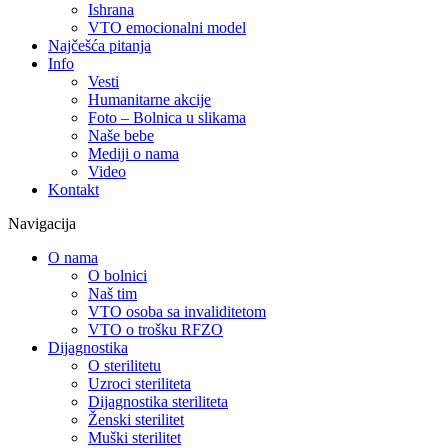
Ishrana
VTO emocionalni model
Najčešća pitanja
Info
Vesti
Humanitarne akcije
Foto – Bolnica u slikama
Naše bebe
Mediji o nama
Video
Kontakt
Navigacija
O nama
O bolnici
Naš tim
VTO osoba sa invaliditetom
VTO o trošku RFZO
Dijagnostika
O sterilitetu
Uzroci steriliteta
Dijagnostika steriliteta
Ženski sterilitet
Muški sterilitet