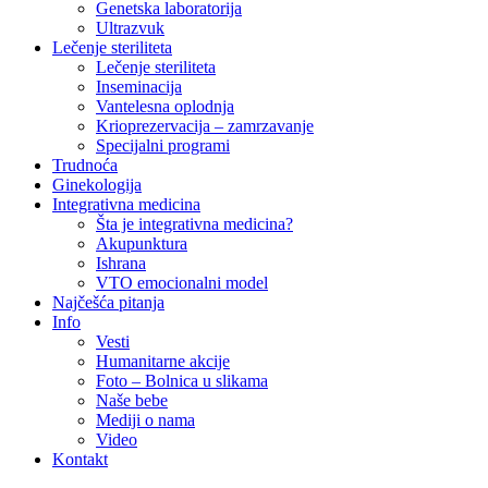
Genetska laboratorija
Ultrazvuk
Lečenje steriliteta
Lečenje steriliteta
Inseminacija
Vantelesna oplodnja
Krioprezervacija – zamrzavanje
Specijalni programi
Trudnoća
Ginekologija
Integrativna medicina
Šta je integrativna medicina?
Akupunktura
Ishrana
VTO emocionalni model
Najčešća pitanja
Info
Vesti
Humanitarne akcije
Foto – Bolnica u slikama
Naše bebe
Mediji o nama
Video
Kontakt