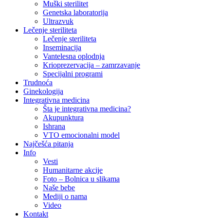
Muški sterilitet
Genetska laboratorija
Ultrazvuk
Lečenje steriliteta
Lečenje steriliteta
Inseminacija
Vantelesna oplodnja
Krioprezervacija – zamrzavanje
Specijalni programi
Trudnoća
Ginekologija
Integrativna medicina
Šta je integrativna medicina?
Akupunktura
Ishrana
VTO emocionalni model
Najčešća pitanja
Info
Vesti
Humanitarne akcije
Foto – Bolnica u slikama
Naše bebe
Mediji o nama
Video
Kontakt