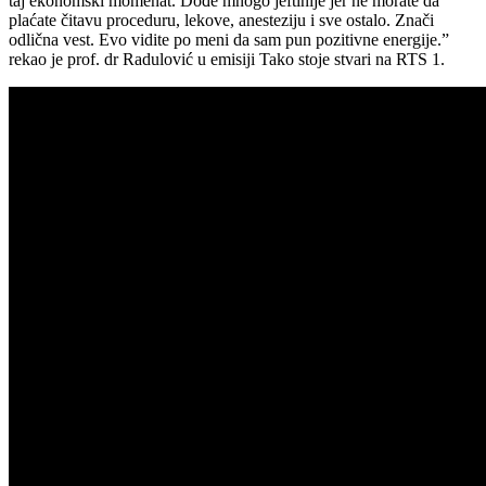
taj ekonomski momenat. Dođe mnogo jeftinije jer ne morate da
plaćate čitavu proceduru, lekove, anesteziju i sve ostalo. Znači
odlična vest. Evo vidite po meni da sam pun pozitivne energije.”
rekao je prof. dr Radulović u emisiji Tako stoje stvari na RTS 1.