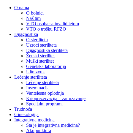
O nama
O bolnici
Naš tim
VTO osoba sa invaliditetom
VTO o trošku RFZO
Dijagnostika
O sterilitetu
Uzroci steriliteta
Dijagnostika steriliteta
Ženski sterilitet
Muški sterilitet
Genetska laboratorija
Ultrazvuk
Lečenje steriliteta
Lečenje steriliteta
Inseminacija
Vantelesna oplodnja
Krioprezervacija – zamrzavanje
Specijalni programi
Trudnoća
Ginekologija
Integrativna medicina
Šta je integrativna medicina?
Akupunktura