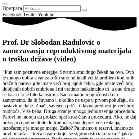
Претрага
Facebook
Twitter
Youtube
Prof. Dr Slobodan Radulović o
zamrzavanju reproduktivnog materijala
o trošku države (video)
“Pun sam pozitivne energije. Stvarno smo dugo čekali na ovo. Ovo
je mnogo dobra stvar zato što smo mi imali veliki problem kod onih
bračnih parova gde imate veći broj jajnih ćelija, gde imate veći broj
dobijenih dobrih embriona i mi vratimo maksimalno tri, a ono drugo
se baca i to je bilo katastrofa. Sada imamo mogućnost da ih
zamrznemo, da ih čuvamo i, ukoliko ne uspe u prvom pokušaju, da
nastavimo dalje. Znači, savršena priča. Glavna prednost je veći broj
trudnoća. Više beba. Druga stvar je mnogo jednostavnija procedura.
Parovi ne moraju da prolaze opet kroz čitavu proceduru. Ako, ne daj
bože, prvi put ne dođe do trudnoće, ona depresivna reakcija,
razočarenje je mnogo manje. Zašto? Pa imamo u rezervi, imamo za
novi pokušaj. I treća stvar o kojoj se sigurno isto tako razmišljalo je