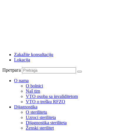
Zakažite konsultaciju
Lokacija
Претрага
O nama
O bolnici
Naš tim
VTO osoba sa invaliditetom
VTO o trošku RFZO
Dijagnostika
O sterilitetu
Uzroci steriliteta
Dijagnostika steriliteta
Ženski sterilitet