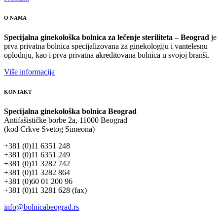
O NAMA
Specijalna ginekološka bolnica za lečenje steriliteta – Beograd
je
prva privatna bolnica specijalizovana za ginekologiju i vantelesnu
oplodnju, kao i prva privatna akreditovana bolnica u svojoj branši.
Više informacija
KONTAKT
Specijalna ginekološka bolnica Beograd
Antifašističke borbe 2a, 11000 Beograd
(kod Crkve Svetog Simeona)
+381 (0)11 6351 248
+381 (0)11 6351 249
+381 (0)11 3282 742
+381 (0)11 3282 864
+381 (0)60 01 200 96
+381 (0)11 3281 628 (fax)
info@bolnicabeograd.rs