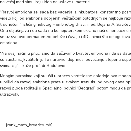
najvećoj meri simuliraju idealne uslove u materici.
“Razvoj embriona se, sada bez vađenja iz inkubatora, konstantno posm
videlo koji od embriona dobijenih veštačkom oplodnjom se najbolje razv
trudnoćom”, ističe ginekolog – embriolog dr sci. med. Bojana A. Savićevi
Ona objašnjava i da sada na kompjuterskom ekranu naši embriolozi u 
se uz sve ovo permanentno beleže i čuvaju i 4D snimci što omogućava c
embriona.
“Na ovaj način u prilici smo da sačuvamo kvalitet embriona i da sa d
su zaista najkvalitetniji. To naravno, doprinosi povećanju stepena usp
svima cilj” – kaže prof. dr Radulović.
Mnogim parovima koji su ušli u proces vantelesne oplodnje ovo mnogo z
u prilici da razvoj embriona prate u svakom trenutku od prvog dana opl
razvoj ploda roditelji u Specijalnoj bolnici “Beograd” potom mogu da 
ultrazvuku.
[rank_math_breadcrumb]