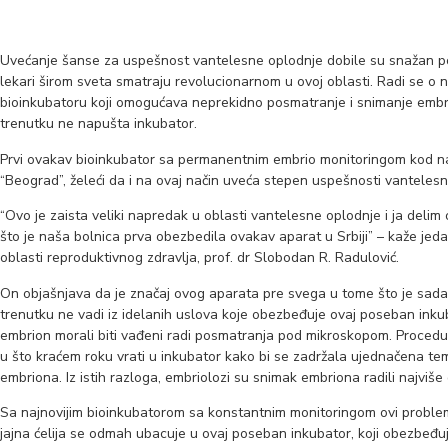
Uvećanje šanse za uspešnost vantelesne oplodnje dobile su snažan po
lekari širom sveta smatraju revolucionarnom u ovoj oblasti. Radi se 
bioinkubatoru koji omogućava neprekidno posmatranje i snimanje emb
trenutku ne napušta inkubator.
Prvi ovakav bioinkubator sa permanentnim embrio monitoringom kod nas
“Beograd”, želeći da i na ovaj način uveća stepen uspešnosti vantelesne
“Ovo je zaista veliki napredak u oblasti vantelesne oplodnje i ja delim 
što je naša bolnica prva obezbedila ovakav aparat u Srbiji” – kaže jeda
oblasti reproduktivnog zdravlja, prof. dr Slobodan R. Radulović.
On objašnjava da je značaj ovog aparata pre svega u tome što je sa
trenutku ne vadi iz idelanih uslova koje obezbeđuje ovaj poseban inku
embrion morali biti vađeni radi posmatranja pod mikroskopom. Proced
u što kraćem roku vrati u inkubator kako bi se zadržala ujednačena tem
embriona. Iz istih razloga, embriolozi su snimak embriona radili najviš
Sa najnovijim bioinkubatorom sa konstantnim monitoringom ovi proble
jajna ćelija se odmah ubacuje u ovaj poseban inkubator, koji obezbeđuj