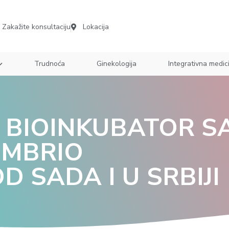
Zakažite konsultaciju
Lokacija
Trudnoća
Ginekologija
Integrativna medic
 BIOINKUBATOR S
EMBRIO
 SADA I U SRBIJI