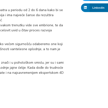
LinkedIn
atra u periodu od 2 do 6 dana kako bi se
ija i ima najveće šanse da rezultira
ć.
svakom trenutku vide sve embrione, te da
elovit uvid u čitav proces razvoja
aleko većom sigurnošću odaberemo one koji
ešnosti vantelesne oplodnje, a to nam je
nači i u psihološkom smislu, jer su i sami
odnje jajne ćelije. Kada dođe do trudnoće
prate i na najsavremenijem ekspertskom 4D