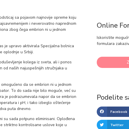
dsticaj sa pojavom najnovije opreme koju
o najsavremenijem i neverovatno naprednom
Online Fo
riona zbog čega embrion ni u jednom
Iskoristite moguć
formulara zakaziv
 je upravo aktivirala Specijalna bolnica
 oplodnje u Srbiji.
Z
oduševljenje kolega iz sveta, ali i ponos
n od naših najuspešnijih stručnjaka u
da omogućeno da se embrion ni u jednom
bator. To do sada nije bilo moguće, već su
Podelite s
ura je podrazumevala napor da se embrion
peratura i pH, i tako izbeglo oštećenje
e dva puta dnevno.
Facebook
mi su sada potpuno eliminisani. Oplođena
e striktno kontrolisane uslove koje u
Twitter