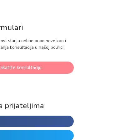
rmulari
nost slanja online anamneze kao i
anja konsultacija u našoj bolnici.
akažite konsultaciju
a prijateljima