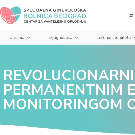
O nama
Dijagnostika
Lečenje steriliteta
REVOLUCIONARNI
PERMANENTNIM 
MONITORINGOM OD