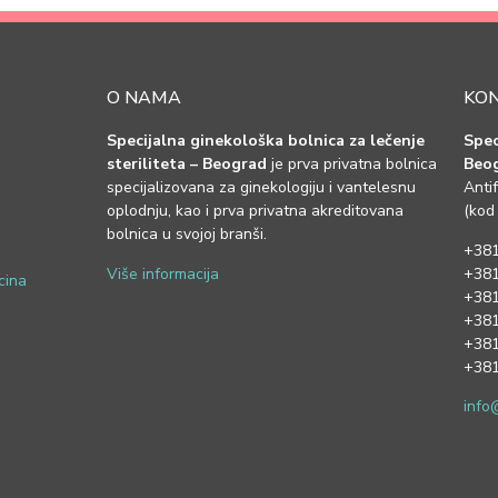
O NAMA
KO
Specijalna ginekološka bolnica za lečenje
Spec
steriliteta – Beograd
je prva privatna bolnica
Beo
specijalizovana za ginekologiju i vantelesnu
Anti
a
oplodnju, kao i prva privatna akreditovana
(kod
bolnica u svojoj branši.
+381
Više informacija
+381
cina
+381
+381
+381
+381
info