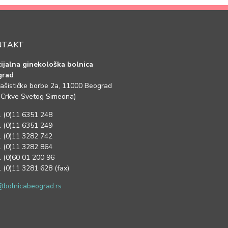
NTAKT
ijalna ginekološka bolnica
grad
fašističke borbe 2a, 11000 Beograd
 Crkve Svetog Simeona)
 (0)11 6351 248
 (0)11 6351 249
 (0)11 3282 742
 (0)11 3282 864
 (0)60 01 200 96
 (0)11 3281 628 (fax)
@bolnicabeograd.rs