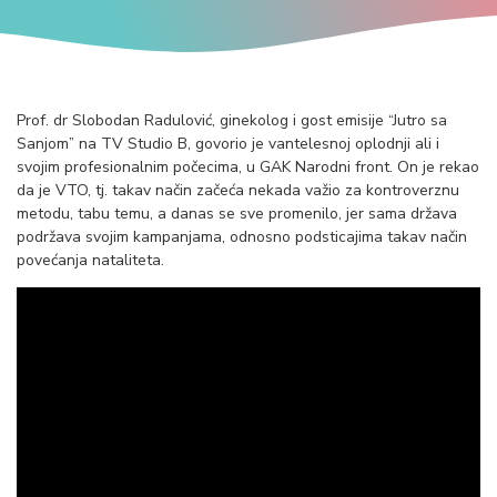
Prof. dr Slobodan Radulović, ginekolog i gost emisije “Jutro sa
Sanjom” na TV Studio B, govorio je vantelesnoj oplodnji ali i
svojim profesionalnim počecima, u GAK Narodni front. On je rekao
da je VTO, tj. takav način začeća nekada važio za kontroverznu
metodu, tabu temu, a danas se sve promenilo, jer sama država
podržava svojim kampanjama, odnosno podsticajima takav način
povećanja nataliteta.