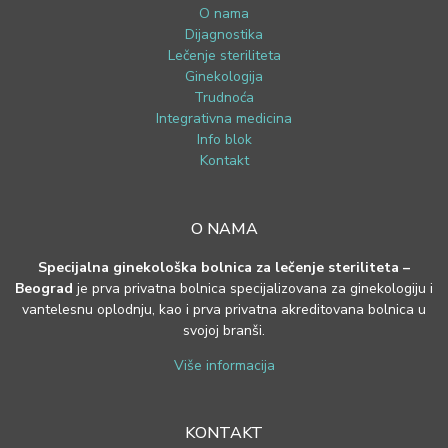
O nama
Dijagnostika
Lečenje steriliteta
Ginekologija
Trudnoća
Integrativna medicina
Info blok
Kontakt
O NAMA
Specijalna ginekološka bolnica za lečenje steriliteta –
Beograd
je prva privatna bolnica specijalizovana za ginekologiju i
vantelesnu oplodnju, kao i prva privatna akreditovana bolnica u
svojoj branši.
Više informacija
KONTAKT