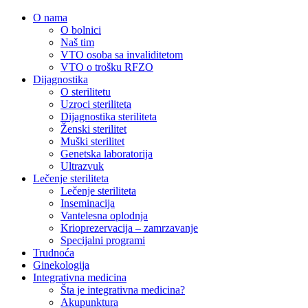
O nama
O bolnici
Naš tim
VTO osoba sa invaliditetom
VTO o trošku RFZO
Dijagnostika
O sterilitetu
Uzroci steriliteta
Dijagnostika steriliteta
Ženski sterilitet
Muški sterilitet
Genetska laboratorija
Ultrazvuk
Lečenje steriliteta
Lečenje steriliteta
Inseminacija
Vantelesna oplodnja
Krioprezervacija – zamrzavanje
Specijalni programi
Trudnoća
Ginekologija
Integrativna medicina
Šta je integrativna medicina?
Akupunktura