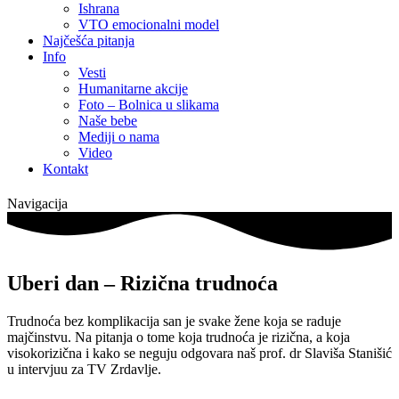
Ishrana
VTO emocionalni model
Najčešća pitanja
Info
Vesti
Humanitarne akcije
Foto – Bolnica u slikama
Naše bebe
Mediji o nama
Video
Kontakt
Navigacija
Uberi dan – Rizična trudnoća
Trudnoća bez komplikacija san je svake žene koja se raduje
majčinstvu. Na pitanja o tome koja trudnoća je rizična, a koja
visokorizična i kako se neguju odgovara naš prof. dr Slaviša Stanišić
u intervjuu za TV Zrdavlje.