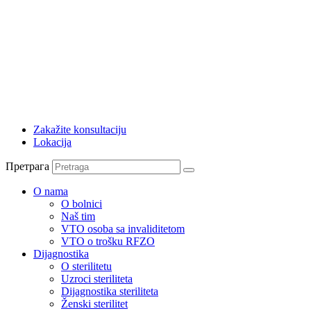
Zakažite konsultaciju
Lokacija
Претрага
O nama
O bolnici
Naš tim
VTO osoba sa invaliditetom
VTO o trošku RFZO
Dijagnostika
O sterilitetu
Uzroci steriliteta
Dijagnostika steriliteta
Ženski sterilitet