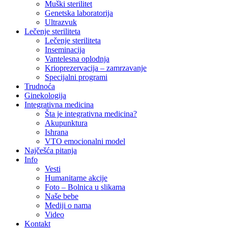
Muški sterilitet
Genetska laboratorija
Ultrazvuk
Lečenje steriliteta
Lečenje steriliteta
Inseminacija
Vantelesna oplodnja
Krioprezervacija – zamrzavanje
Specijalni programi
Trudnoća
Ginekologija
Integrativna medicina
Šta je integrativna medicina?
Akupunktura
Ishrana
VTO emocionalni model
Najčešća pitanja
Info
Vesti
Humanitarne akcije
Foto – Bolnica u slikama
Naše bebe
Mediji o nama
Video
Kontakt